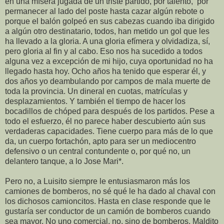
en una mísera jugada de un triste partido, por talento,
por
permanecer al lado del poste hasta cazar algún rebote o
porque el balón golpeó en sus cabezas cuando iba dirigido
a algún otro destinatario, todos, han metido un gol que les
ha llevado a la gloria. A una gloria efímera y olvidadiza, sí,
pero gloria al fin y al cabo. Eso nos ha sucedido a todos
alguna vez a excepción de mi hijo, cuya oportunidad no ha
llegado hasta hoy. Ocho años ha tenido que esperar él, y
dos años yo deambulando por campos de mala muerte de
toda la provincia. Un dineral en cuotas, matrículas y
desplazamientos. Y también el tiempo de hacer los
bocadillos de chóped para después de los partidos. Pese a
todo el esfuerzo, él no parece haber descubierto aún sus
verdaderas capacidades. Tiene cuerpo para más de lo que
da, un cuerpo fortachón, apto para ser un mediocentro
defensivo o un central contundente o, por qué no, un
delantero tanque, a lo Jose Mari*.
Pero no, a Luisito siempre le entusiasmaron más los
camiones de bomberos, no sé qué le ha dado al chaval con
los dichosos camioncitos. Hasta en clase responde que le
gustaría ser conductor de un camión de bomberos cuando
sea mayor. No uno comercial, no, sino de bomberos. Maldito