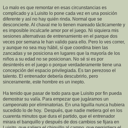
Lo malo es que remontar en esas circunstancias es
complicado y a Luisito lo pone cada vez en una posición
diferente y así no hay quién rinda. Normal que se
desconcierte. Al chaval me lo tienen mareado tácticamente y
es imposible inculcarle amor por el juego. Ni siquiera mis
sesiones alternativas de entrenamiento en el parque dos
veces por semana le han valido para ello. Pero lo ves correr,
y aunque no sea muy hábil, sí que coordina bien las
zancadas y se posiciona en lugares que la mayoría de los
niños a su edad no se posicionan. No sé si es por
desinterés en el juego o porque verdaderamente tiene una
concepción del espacio privilegiada. Es tan perezoso el
talento. El entrenador debería descubrirlo, pero
sinceramente, este hombre es un inepto.
Ha tenido que pasar de todo para que Luisito por fin pueda
demostrar su valía. Para empezar que jugáramos un
campeonato por eliminatorias. En una liguilla nunca hubiera
sucedido lo de hoy.
Después, que nadie metiera gol en los
cuarenta minutos que dura el partido, que el entrenador
mirara el banquillo y después de dos cambios se fijara en
Luisito, que saliera el chiquillo al campo, que persistiera el