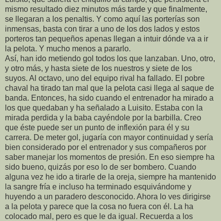
mismo resultado diez minutos más tarde y que finalmente,
se llegaran a los penaltis. Y como aquí las porterías son
inmensas, basta con tirar a uno de los dos lados y estos
porteros tan pequeños apenas llegan a intuir dónde va a ir
la pelota. Y mucho menos a pararlo.
Así, han ido metiendo gol todos los que lanzaban. Uno, otro,
y otro más, y hasta siete de los nuestros y siete de los
suyos. Al octavo, uno del equipo rival ha fallado. El pobre
chaval ha tirado tan mal que la pelota casi llega al saque de
banda. Entonces, ha sido cuando el entrenador ha mirado a
los que quedaban y ha señalado a Luisito. Estaba con la
mirada perdida y la baba cayéndole por la barbilla. Creo
que éste puede ser un punto de inflexión para él y su
carrera. De meter gol, jugaría con mayor continuidad y sería
bien considerado por el entrenador y sus compañeros por
saber manejar los momentos de presión. En eso siempre ha
sido bueno, quizás por eso lo de ser bombero. Cuando
alguna vez he ido a tirarle de la oreja, siempre ha mantenido
la sangre fría e incluso ha terminado esquivándome y
huyendo a un paradero desconocido. Ahora lo ves dirigirse
a la pelota y parece que la cosa no fuera con él. La ha
colocado mal, pero es que le da igual. Recuerda a los